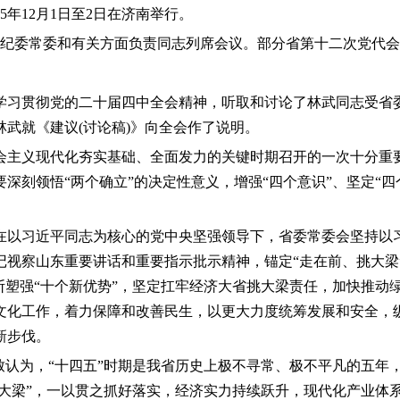
年12月1日至2日在济南举行。
省纪委常委和有关方面负责同志列席会议。部分省第十二次党代
学习贯彻党的二十届四中全会精神，听取和讨论了林武同志受省
武就《建议(讨论稿)》向全会作了说明。
会主义现代化夯实基础、全面发力的关键时期召开的一次十分重
刻领悟“两个确立”的决定性意义，增强“四个意识”、坚定“四
在以习近平同志为核心的党中央坚强领导下，省委常委会坚持以
记视察山东重要讲话和重要指示批示精神，锚定“走在前、挑大梁
断塑强“十个新优势”，坚定扛牢经济大省挑大梁责任，加快推动
文化工作，着力保障和改善民生，以更大力度统筹发展和安全，
新步伐。
致认为，“十四五”时期是我省历史上极不寻常、极不平凡的五
挑大梁”，一以贯之抓好落实，经济实力持续跃升，现代化产业体