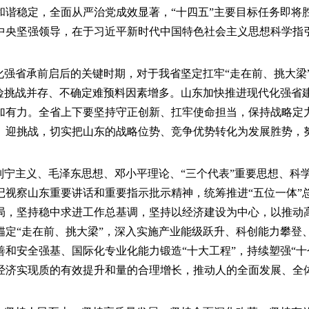
和谐稳定，全面从严治党成效显著，“十四五”主要目标任务即将
中央坚强领导，在于习近平新时代中国特色社会主义思想科学指
化强省承前启后的关键时期，对于我省坚定扛牢“走在前、挑大
风险挑战并存、不确定难预料因素增多。山东加快推进现代化强省
加有力。全省上下要坚持守正创新、扛牢使命担当，保持战略定
、迎挑战，切实把山东的战略位势、竞争优势转化为发展胜势，
列宁主义、毛泽东思想、邓小平理论、“三个代表”重要思想、
视察山东重要讲话和重要指示批示精神，统筹推进“五位一体”总
局，坚持稳中求进工作总基调，坚持以经济建设为中心，以推动
锚定“走在前、挑大梁”，深入实施产业能级跃升、科创能力攀登
和安全强基、国际化专业化能力锻造“十大工程”，持续塑强“十
经济实现质的有效提升和量的合理增长，推动人的全面发展、全
。