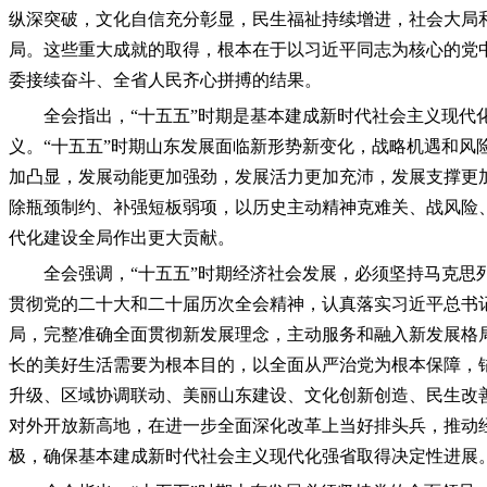
纵深突破，文化自信充分彰显，民生福祉持续增进，社会大局
局。这些重大成就的取得，根本在于以习近平同志为核心的党
委接续奋斗、全省人民齐心拼搏的结果。
全会指出，“十五五”时期是基本建成新时代社会主义现代
义。“十五五”时期山东发展面临新形势新变化，战略机遇和
加凸显，发展动能更加强劲，发展活力更加充沛，发展支撑更
除瓶颈制约、补强短板弱项，以历史主动精神克难关、战风险
代化建设全局作出更大贡献。
全会强调，“十五五”时期经济社会发展，必须坚持马克思
贯彻党的二十大和二十届历次全会精神，认真落实习近平总书记
局，完整准确全面贯彻新发展理念，主动服务和融入新发展格
长的美好生活需要为根本目的，以全面从严治党为根本保障，
升级、区域协调联动、美丽山东建设、文化创新创造、民生改善
对外开放新高地，在进一步全面深化改革上当好排头兵，推动
极，确保基本建成新时代社会主义现代化强省取得决定性进展