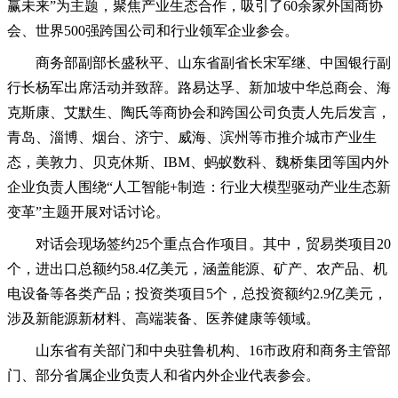
赢未来”为主题，聚焦产业生态合作，吸引了60余家外国商协
会、世界500强跨国公司和行业领军企业参会。
商务部副部长盛秋平、山东省副省长宋军继、中国银行副
行长杨军出席活动并致辞。路易达孚、新加坡中华总商会、海
克斯康、艾默生、陶氏等商协会和跨国公司负责人先后发言，
青岛、淄博、烟台、济宁、威海、滨州等市推介城市产业生
态，美敦力、贝克休斯、IBM、蚂蚁数科、魏桥集团等国内外
企业负责人围绕“人工智能+制造：行业大模型驱动产业生态新
变革”主题开展对话讨论。
对话会现场签约25个重点合作项目。其中，贸易类项目20
个，进出口总额约58.4亿美元，涵盖能源、矿产、农产品、机
电设备等各类产品；投资类项目5个，总投资额约2.9亿美元，
涉及新能源新材料、高端装备、医养健康等领域。
山东省有关部门和中央驻鲁机构、16市政府和商务主管部
门、部分省属企业负责人和省内外企业代表参会。