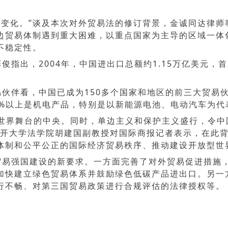
重大变化。”谈及本次对外贸易法的修订背景，金诚同达律
边贸易体制遇到重大困难，以重点国家为主导的区域一体
不稳定性。
出，2004年，中国进出口总额约1.15万亿美元，首次
伙伴看，中国已成为150多个国家和地区的前三大贸易伙
0%以上是机电产品，特别是以新能源电池、电动汽车为代
上世界舞台的中央。同时，单边主义和保护主义盛行，令中
南开大学法学院胡建国副教授对国际商报记者表示，在此
体制和公平公正的国际经济贸易秩序、推动建设开放型世
贸易强国建设的新要求。一方面完善了对外贸易促进措施
加快建立绿色贸易体系并鼓励绿色低碳产品进出口。另一
行不畅、对第三国贸易政策进行合规评估的法律授权等。
？