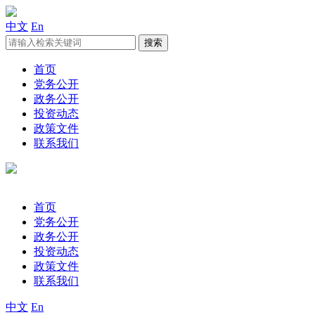
中文
En
首页
党务公开
政务公开
投资动态
政策文件
联系我们
首页
党务公开
政务公开
投资动态
政策文件
联系我们
中文
En