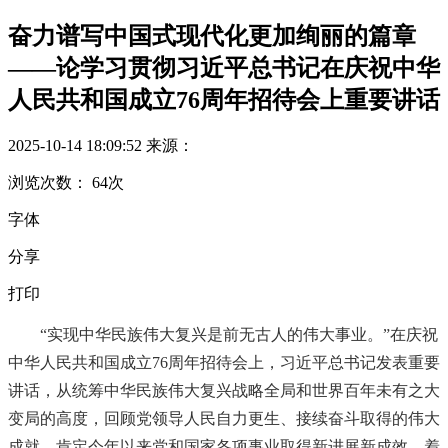
奋力谱写中国式现代化更加绚丽的篇章
——论学习贯彻习近平总书记在庆祝中华
人民共和国成立76周年招待会上重要讲话
2025-10-14 18:09:52
来源：
浏览次数：
64
次
字体
分享
打印
“实现中华民族伟大复兴是前无古人的伟大事业。”在庆祝
中华人民共和国成立76周年招待会上，习近平总书记发表重要
讲话，从统筹中华民族伟大复兴战略全局和世界百年未有之大
变局的高度，回顾党领导人民自力更生、接续奋斗取得的伟大
成就，肯定今年以来党和国家各项事业取得新进展新成效，着