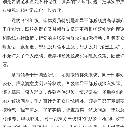
别是要防范和查处各种隐性、变异的“四风”问题，把落实中央
八项规定精神常态化、长效化。
党的各级组织、全体党员特别是领导干部必须提高做群众
工作能力，既服务群众又带领群众坚定不移贯彻落实党的理论
和路线方针政策，把党的主张变为群众的自觉行动，引领群众
听党话、跟党走。坚决反对命令主义，坚决反对“尾巴主义”，
不允许为了个人政绩、选票和形象脱离实际随意决策、随便许
愿。
坚持领导干部调查研究、定期接待群众来访、同干部群众
谈心、群众满意度测评等制度。各级领导干部必须深入实际、
深入基层、深入群众，多到条件艰苦、情况复杂、矛盾突出的
地方解决问题，千方百计为群众排忧解难。领导干部下基层要
接地气，轻车简从，了解实情，督查落实，解决问题，坚决反
对作秀、哗众取宠。对一切搞劳民伤财的“形象工程”和“政绩