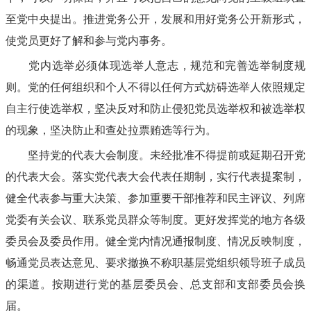
至党中央提出。推进党务公开，发展和用好党务公开新形式，
使党员更好了解和参与党内事务。
党内选举必须体现选举人意志，规范和完善选举制度规
则。党的任何组织和个人不得以任何方式妨碍选举人依照规定
自主行使选举权，坚决反对和防止侵犯党员选举权和被选举权
的现象，坚决防止和查处拉票贿选等行为。
坚持党的代表大会制度。未经批准不得提前或延期召开党
的代表大会。落实党代表大会代表任期制，实行代表提案制，
健全代表参与重大决策、参加重要干部推荐和民主评议、列席
党委有关会议、联系党员群众等制度。更好发挥党的地方各级
委员会及委员作用。健全党内情况通报制度、情况反映制度，
畅通党员表达意见、要求撤换不称职基层党组织领导班子成员
的渠道。按期进行党的基层委员会、总支部和支部委员会换
届。