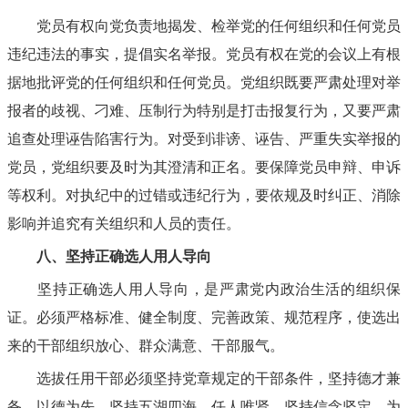
党员有权向党负责地揭发、检举党的任何组织和任何党员
违纪违法的事实，提倡实名举报。党员有权在党的会议上有根
据地批评党的任何组织和任何党员。党组织既要严肃处理对举
报者的歧视、刁难、压制行为特别是打击报复行为，又要严肃
追查处理诬告陷害行为。对受到诽谤、诬告、严重失实举报的
党员，党组织要及时为其澄清和正名。要保障党员申辩、申诉
等权利。对执纪中的过错或违纪行为，要依规及时纠正、消除
影响并追究有关组织和人员的责任。
八、坚持正确选人用人导向
坚持正确选人用人导向，是严肃党内政治生活的组织保
证。必须严格标准、健全制度、完善政策、规范程序，使选出
来的干部组织放心、群众满意、干部服气。
选拔任用干部必须坚持党章规定的干部条件，坚持德才兼
备、以德为先，坚持五湖四海、任人唯贤，坚持信念坚定、为