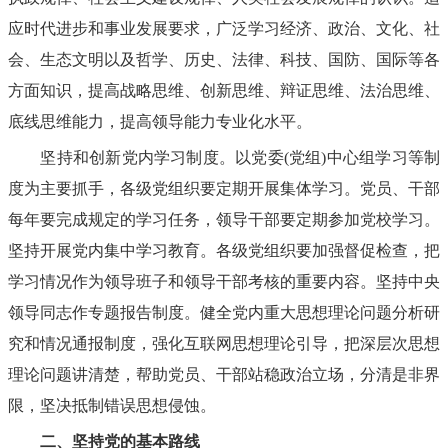
应时代进步和事业发展要求，广泛学习经济、政治、文化、社
会、生态文明以及哲学、历史、法律、科技、国防、国际等各
方面知识，提高战略思维、创新思维、辩证思维、法治思维、
底线思维能力，提高领导能力专业化水平。
坚持和创新党内学习制度。以党委(党组)中心组学习等制
度为主要抓手，各级党组织要定期开展集体学习。党员、干部
每年要完成规定的学习任务，领导干部要定期参加党校学习。
坚持开展党内集中学习教育。各级党组织要加强督促检查，把
学习情况作为领导班子和领导干部考核的重要内容。坚持中央
领导同志作专题报告制度。健全党内重大思想理论问题分析研
究和情况通报制度，强化互联网思想理论引导，把深层次思想
理论问题讲清楚，帮助党员、干部站稳政治立场，分清是非界
限，坚决抵制错误思想侵蚀。
二、坚持党的基本路线