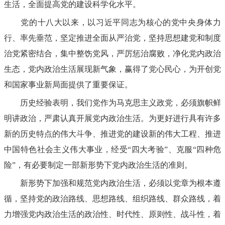
生活，全面提高党的建设科学化水平。
党的十八大以来，以习近平同志为核心的党中央身体力
行、率先垂范，坚定推进全面从严治党，坚持思想建党和制度
治党紧密结合，集中整饬党风，严厉惩治腐败，净化党内政治
生态，党内政治生活展现新气象，赢得了党心民心，为开创党
和国家事业新局面提供了重要保证。
历史经验表明，我们党作为马克思主义政党，必须旗帜鲜
明讲政治，严肃认真开展党内政治生活。为更好进行具有许多
新的历史特点的伟大斗争、推进党的建设新的伟大工程、推进
中国特色社会主义伟大事业，经受“四大考验”、克服“四种危
险”，有必要制定一部新形势下党内政治生活的准则。
新形势下加强和规范党内政治生活，必须以党章为根本遵
循，坚持党的政治路线、思想路线、组织路线、群众路线，着
力增强党内政治生活的政治性、时代性、原则性、战斗性，着