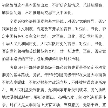
初级阶段这个基本国情出发，不断研究新情况、总结新经验、
解决新问题，不断推进马克思主义中国化。
全党必须坚决捍卫党的基本路线，对否定党的领导、否定
我国社会主义制度、否定改革开放的言行，对歪曲、丑化、否
定中国特色社会主义的言行，对歪曲、丑化、否定党的历史、
中华人民共和国历史、人民军队历史的言行，对歪曲、丑化、
否定党的领袖和英雄模范的言行，对一切违背、歪曲、否定党
的基本路线的言行，必须旗帜鲜明反对和抵制。
考察识别干部特别是高级干部必须首先看是否坚定不移贯
彻党的基本路线。党员、干部特别是高级干部在大是大非面前
不能态度暧昧，不能动摇基本政治立场，不能被错误言论所左
右。当人民利益受到损害、党和国家形象受到破坏、党的执政
地位受到威胁时，要挺身而出、亮明态度，主动坚决开展斗
争。对在大是大非问题上没有立场、没有态度、无动于衷、置