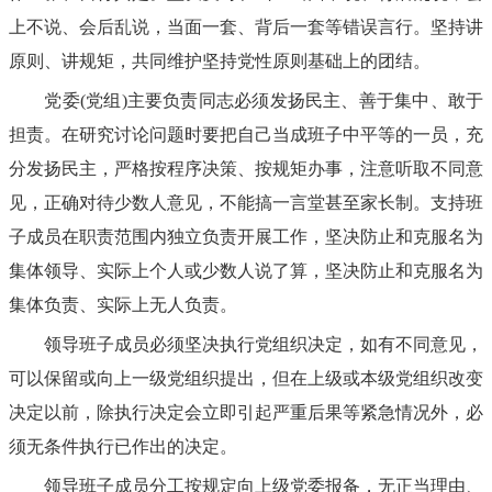
上不说、会后乱说，当面一套、背后一套等错误言行。坚持讲
原则、讲规矩，共同维护坚持党性原则基础上的团结。
党委(党组)主要负责同志必须发扬民主、善于集中、敢于
担责。在研究讨论问题时要把自己当成班子中平等的一员，充
分发扬民主，严格按程序决策、按规矩办事，注意听取不同意
见，正确对待少数人意见，不能搞一言堂甚至家长制。支持班
子成员在职责范围内独立负责开展工作，坚决防止和克服名为
集体领导、实际上个人或少数人说了算，坚决防止和克服名为
集体负责、实际上无人负责。
领导班子成员必须坚决执行党组织决定，如有不同意见，
可以保留或向上一级党组织提出，但在上级或本级党组织改变
决定以前，除执行决定会立即引起严重后果等紧急情况外，必
须无条件执行已作出的决定。
领导班子成员分工按规定向上级党委报备，无正当理由、