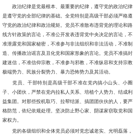
政治纪律是党最根本、最重要的纪律，遵守党的政治纪律
是遵守党的全部纪律的基础。全党特别是高级干部必须严格遵
守党的政治纪律和政治规矩。党员不准散布违背党的理论和路
线方针政策的言论，不准公开发表违背党中央决定的言论，不
准泄露党和国家秘密，不准参与非法组织和非法活动，不准制
造、传播政治谣言及丑化党和国家形象的言论。党员不准搞封
建迷信，不准信仰宗教，不准参与邪教，不准纵容和支持宗教
极端势力、民族分裂势力、暴力恐怖势力及其活动。
党员、干部特别是高级干部不准在党内搞小山头、小圈
子、小团伙，严禁在党内拉私人关系、培植个人势力、结成利
益集团。对那些投机取巧、拉帮结派、搞团团伙伙的人，要严
格防范，依纪依规处理。坚决防止野心家、阴谋家窃取党和国
家权力。
党的各级组织和全体党员必须对党忠诚老实、光明磊落，