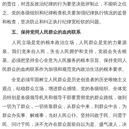
的责任，对违反政治纪律的行为要坚决批评制止，不能听之任
之。党的各级组织和纪律检查机关要加强纪律执行情况的监督
和检查，坚决防止和纠正执行纪律宽松软的问题。
五、保持党同人民群众的血肉联系
人民立场是党的根本政治立场，人民群众是党的力量源
泉。我们党来自人民，失去人民拥护和支持，党就会失去根
基。必须把坚持全心全意为人民服务的根本宗旨、保持党同人
民群众的血肉联系作为加强和规范党内政治生活的根本要求。
全党必须牢固树立人民群众是历史创造者的历史唯物主义
观点，站稳群众立场，增进群众感情。党的各级组织、全体党
员特别是各级领导机关和领导干部要贯彻党的群众路线，做到
一切为了群众，一切依靠群众，从群众中来，到群众中去，为
群众办实事、解难事，当好人民公仆。坚持问政于民、问需于
民、问计于民，决不允许在群众面前自以为是、盛气凌人，决