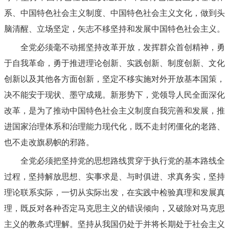
系、中国特色社会主义制度、中国特色社会主义文化，做到头
脑清醒、立场坚定，矢志不移坚持和发展中国特色社会主义。
全党必须毫不动摇坚持改革开放，发挥群众首创精神，勇
于自我革命，勇于推进理论创新、实践创新、制度创新、文化
创新以及其他各方面创新，坚定不移实施对外开放基本国策，
决不能安于现状、墨守成规。新形势下，党领导人民全面深化
改革，是为了推动中国特色社会主义制度自我完善和发展，推
进国家治理体系和治理能力现代化，既不走封闭僵化的老路、
也不走改旗易帜的邪路。
全党必须把坚持党的思想路线贯穿于执行党的基本路线全
过程，坚持解放思想、实事求是、与时俱进、求真务实，坚持
理论联系实际，一切从实际出发，在实践中检验真理和发展真
理，既反对各种否定马克思主义的错误倾向，又破除对马克思
主义的教条式理解。坚持从我国仍处于并将长期处于社会主义