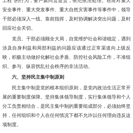
工程”的行为，要严肃问责追责，依纪依法处理。在应对重大
安全事件、重大突发事件、重大自然灾害事件等事件中，领导
干部必须深入一线、靠前指挥，及时协调解决突出问题，及时
回应社会关切。
党员、干部必须顾全大局，自觉维护社会和谐稳定，遇到
涉及自身利益和局部利益的问题应该通过正常渠道向上级反
映，积极主动做好化解社会矛盾、防控社会风险工作，不准组
织、参与、纵容扰乱社会秩序的非法活动。
六、坚持民主集中制原则
民主集中制是党的根本组织原则，是党内政治生活正常开
展的重要制度保障。坚持集体领导制度，实行集体领导和个人
分工负责相结合，是民主集中制的重要组成部分，必须始终坚
持，任何组织和个人在任何情况下都不允许以任何理由违反这
项制度。