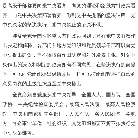
是高级干部都要向党中央看齐，向党的理论和路线方针政策看
齐，向党中央决策部署看齐，做到党中央提倡的坚决响应、党
中央决定的坚决执行、党中央禁止的坚决不做。
涉及全党全国性的重大方针政策问题，只有党中央有权作
出决定和解释。各部门各地方党组织和党员领导干部可以向党
中央提出建议，但不得擅自作出决定和对外发表主张。对党中
央作出的决议和制定的政策如有不同意见，在坚决执行的前提
下，可以向党组织提出保留意见，也可以按组织程序把自己的
意见向党的上级组织直至党中央提出。
全党必须自觉服从党中央领导。全国人大、国务院、全国
政协，中央纪律检查委员会，最高人民法院、最高人民检察
院，中央和国家机关各部门，人民军队，各人民团体，各地
方，各企事业单位、社会组织，其党组织都要不折不扣执行党
中央决策部署。